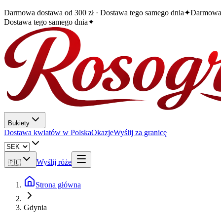
Darmowa dostawa od 300 zł · Dostawa tego samego dnia
✦
Darmowa 
Dostawa tego samego dnia
✦
Bukiety
Dostawa kwiatów w Polska
Okazje
Wyślij za granicę
Wyślij róże
🇵🇱
Strona główna
Gdynia