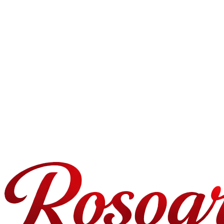
¿Cuándo puedo recibir entrega en el mismo día en Burgos?
¿En qué zonas de Burgos entregáis?
¿Puedo programar una entrega para una fecha específica en Burgos?
¿Qué pasa si el destinatario no está en casa?
¿Puedo añadir un mensaje personal?
¿Cómo de frescas son las rosas entregadas en Burgos?
¿Ofrecéis pedidos para empresas o al por mayor?