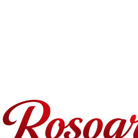
¿Cuándo puedo recibir entrega en el mismo día en Madrid?
¿En qué zonas de Madrid entregáis?
¿Puedo programar una entrega para una fecha específica en Madrid?
¿Qué pasa si el destinatario no está en casa?
¿Puedo añadir un mensaje personal?
¿Cómo de frescas son las rosas entregadas en Madrid?
¿Ofrecéis pedidos para empresas o al por mayor?