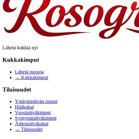
Lähetä kukkia nyt
Kukkakimput
Lähetä ruusuja
→
Kukkakimput
Tilaisuudet
Ystävänpäivän ruusut
Hääkukat
Vuosipäiväkimput
Syntymäpäiväkimput
Äitienpäiväkukat
→
Tilaisuudet