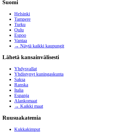
Suomi
Helsinki
Tampere
Turku
Oulu
Espoo
Vantaa
→
Näytä kaikki kaupungit
Lähetä kansainvälisesti
Yhdysvallat
Yhdistynyt kuningaskunta
Saksa
Ranska
Italia
Espanja
Alankomaat
→
Kaikki maat
Ruusuakatemia
Kukkakimput