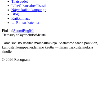
Tilaisuudet
Lähetä kansainvälisesti
Näytä kaikki kaupungit
Blog
Kaikki maat
→
Ruusuakatemia
Finland
Suomi
English
Tietosuoja
Käyttöehdot
Meistä
Tämä sivusto sisältää mainoslinkkejä. Saatamme saada palkkion,
kun ostat kumppaneidemme kautta — ilman lisäkustannuksia
sinulle.
©
2026
Rosogram