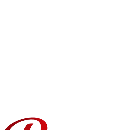
Milloin voin saada saman päivän toimituksen Salo?
Mille alueille Salo toimitatte?
Voinko ajoittaa toimituksen tietylle päivälle Salo?
Mitä tapahtuu, jos vastaanottaja ei ole kotona?
Voinko lisätä henkilökohtaisen viestin?
Kuinka tuoreita ovat Salo toimitetut ruusut?
Tarjoatteko yritys- tai massatilauksia?