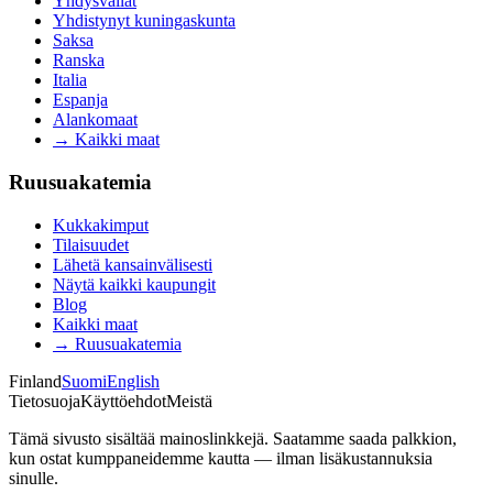
Yhdysvallat
Yhdistynyt kuningaskunta
Saksa
Ranska
Italia
Espanja
Alankomaat
→
Kaikki maat
Ruusuakatemia
Kukkakimput
Tilaisuudet
Lähetä kansainvälisesti
Näytä kaikki kaupungit
Blog
Kaikki maat
→
Ruusuakatemia
Finland
Suomi
English
Tietosuoja
Käyttöehdot
Meistä
Tämä sivusto sisältää mainoslinkkejä. Saatamme saada palkkion,
kun ostat kumppaneidemme kautta — ilman lisäkustannuksia
sinulle.