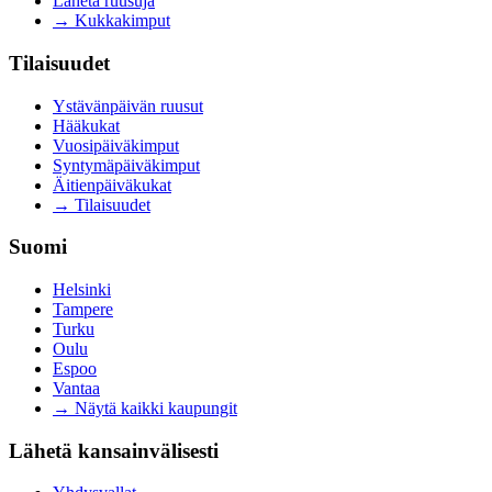
Lähetä ruusuja
→
Kukkakimput
Tilaisuudet
Ystävänpäivän ruusut
Hääkukat
Vuosipäiväkimput
Syntymäpäiväkimput
Äitienpäiväkukat
→
Tilaisuudet
Suomi
Helsinki
Tampere
Turku
Oulu
Espoo
Vantaa
→
Näytä kaikki kaupungit
Lähetä kansainvälisesti