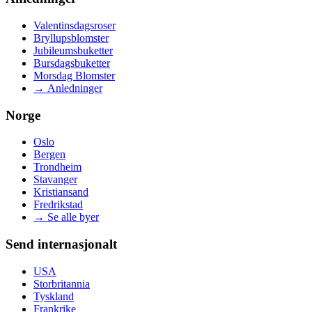
Valentinsdagsroser
Bryllupsblomster
Jubileumsbuketter
Bursdagsbuketter
Morsdag Blomster
→
Anledninger
Norge
Oslo
Bergen
Trondheim
Stavanger
Kristiansand
Fredrikstad
→
Se alle byer
Send internasjonalt
USA
Storbritannia
Tyskland
Frankrike