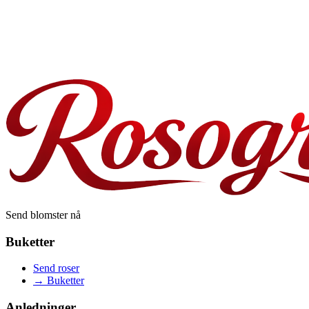
0
Send blomster til
anniversary
0
år
Send blomster nå
Buketter
Send roser
→
Buketter
Anledninger