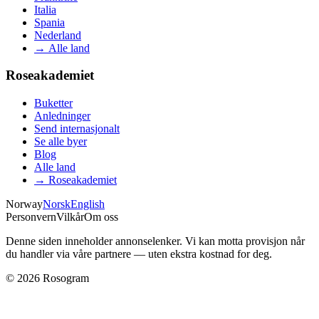
Italia
Spania
Nederland
→
Alle land
Roseakademiet
Buketter
Anledninger
Send internasjonalt
Se alle byer
Blog
Alle land
→
Roseakademiet
Norway
Norsk
English
Personvern
Vilkår
Om oss
Denne siden inneholder annonselenker. Vi kan motta provisjon når
du handler via våre partnere — uten ekstra kostnad for deg.
©
2026
Rosogram