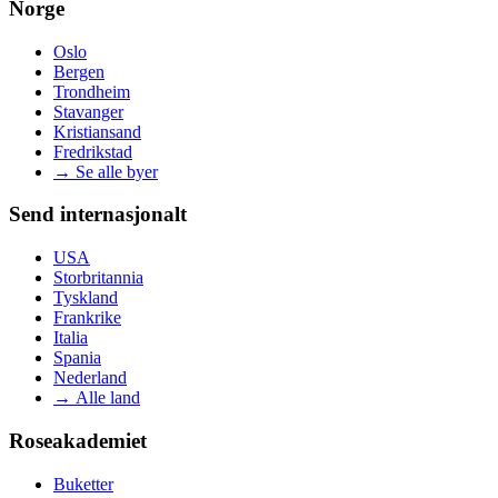
Norge
Oslo
Bergen
Trondheim
Stavanger
Kristiansand
Fredrikstad
→
Se alle byer
Send internasjonalt
USA
Storbritannia
Tyskland
Frankrike
Italia
Spania
Nederland
→
Alle land
Roseakademiet
Buketter