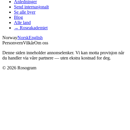
Anledninger
Send internasjonalt
Se alle byer
Blog
Alle land
→
Roseakademiet
Norway
Norsk
English
Personvern
Vilkår
Om oss
Denne siden inneholder annonselenker. Vi kan motta provisjon når
du handler via våre partnere — uten ekstra kostnad for deg.
©
2026
Rosogram