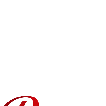
Når kan jeg få levering samme dag i Askøy?
Hvilke områder i Askøy leverer dere til?
Kan jeg planlegge en levering til en bestemt dato i Askøy?
Hva skjer hvis mottakeren ikke er hjemme?
Kan jeg legge til en personlig melding?
Hvor ferske er rosene som leveres i Askøy?
Tilbyr dere bedrifts- eller massebestillinger?