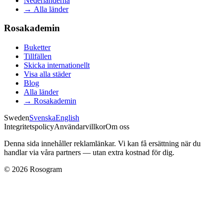
Nederländerna
→
Alla länder
Rosakademin
Buketter
Tillfällen
Skicka internationellt
Visa alla städer
Blog
Alla länder
→
Rosakademin
Sweden
Svenska
English
Integritetspolicy
Användarvillkor
Om oss
Denna sida innehåller reklamlänkar. Vi kan få ersättning när du
handlar via våra partners — utan extra kostnad för dig.
©
2026
Rosogram