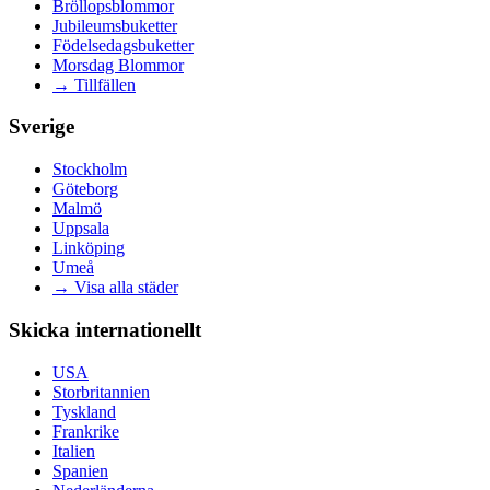
Bröllopsblommor
Jubileumsbuketter
Födelsedagsbuketter
Morsdag Blommor
→
Tillfällen
Sverige
Stockholm
Göteborg
Malmö
Uppsala
Linköping
Umeå
→
Visa alla städer
Skicka internationellt
USA
Storbritannien
Tyskland
Frankrike
Italien
Spanien