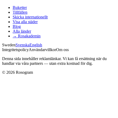
Buketter
Tillfällen
Skicka internationellt
Visa alla städer
Blog
Alla länder
→
Rosakademin
Sweden
Svenska
English
Integritetspolicy
Användarvillkor
Om oss
Denna sida innehåller reklamlänkar. Vi kan få ersättning när du
handlar via våra partners — utan extra kostnad för dig.
©
2026
Rosogram