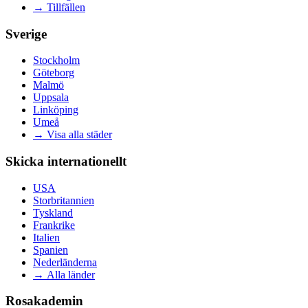
→
Tillfällen
Sverige
Stockholm
Göteborg
Malmö
Uppsala
Linköping
Umeå
→
Visa alla städer
Skicka internationellt
USA
Storbritannien
Tyskland
Frankrike
Italien
Spanien
Nederländerna
→
Alla länder
Rosakademin