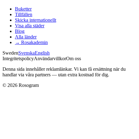
Buketter
Tillfällen
Skicka internationellt
Visa alla städer
Blog
Alla länder
→
Rosakademin
Sweden
Svenska
English
Integritetspolicy
Användarvillkor
Om oss
Denna sida innehåller reklamlänkar. Vi kan få ersättning när du
handlar via våra partners — utan extra kostnad för dig.
©
2026
Rosogram