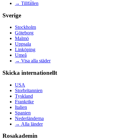
→
Tillfällen
Sverige
Stockholm
Göteborg
Malmö
Uppsala
Linköping
Umeå
→
Visa alla städer
Skicka internationellt
USA
Storbritannien
Tyskland
Frankrike
Italien
Spanien
Nederländerna
→
Alla länder
Rosakademin