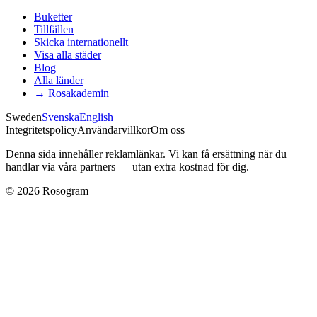
Buketter
Tillfällen
Skicka internationellt
Visa alla städer
Blog
Alla länder
→
Rosakademin
Sweden
Svenska
English
Integritetspolicy
Användarvillkor
Om oss
Denna sida innehåller reklamlänkar. Vi kan få ersättning när du
handlar via våra partners — utan extra kostnad för dig.
©
2026
Rosogram