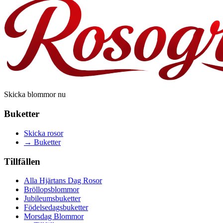
Skicka blommor nu
Buketter
Skicka rosor
→
Buketter
Tillfällen
Alla Hjärtans Dag Rosor
Bröllopsblommor
Jubileumsbuketter
Födelsedagsbuketter
Morsdag Blommor